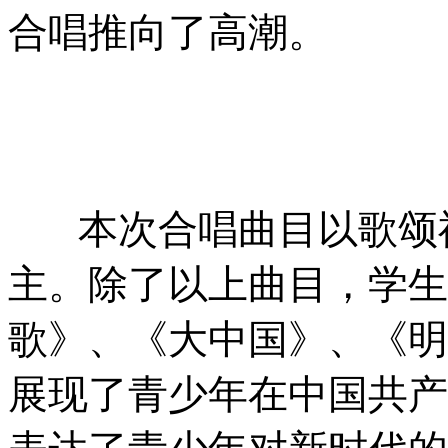
合唱推向了高潮。
本次合唱曲目以歌颂祖
主。除了以上曲目，学生
歌》、《大中国》、《明
展现了青少年在中国共产