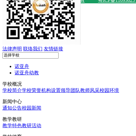
惠州市惠城区惠外学校©版权所有
粤ICP备1109362
法律声明
联络我们
友情链接
诺亚舟
诺亚舟幼教
学校概况
学校简介
学校荣誉
机构设置
领导团队
教师风采
校园环境
新闻中心
通知公告
校园新闻
教学教研
教学特色
教研活动