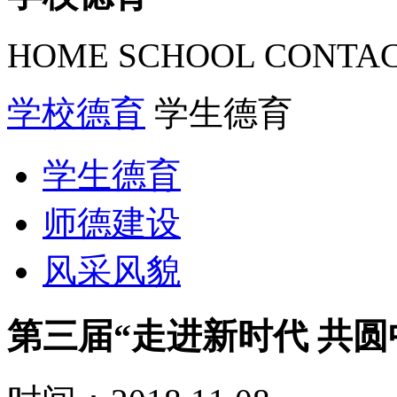
HOME SCHOOL CONTA
学校德育
学生德育
学生德育
师德建设
风采风貌
第三届“走进新时代 共圆