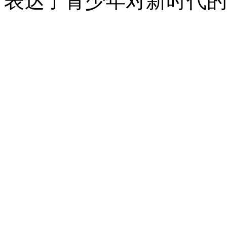
表达了青少年对新时代的