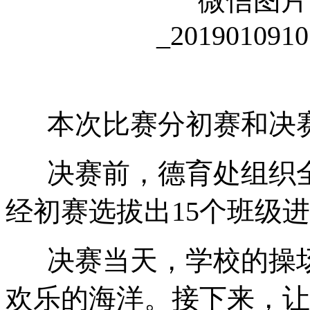
本次比赛分初赛和决
决赛前，德育处组织全
经初赛选拔出15个班级
决赛当天，学校的操场
欢乐的海洋。接下来，让