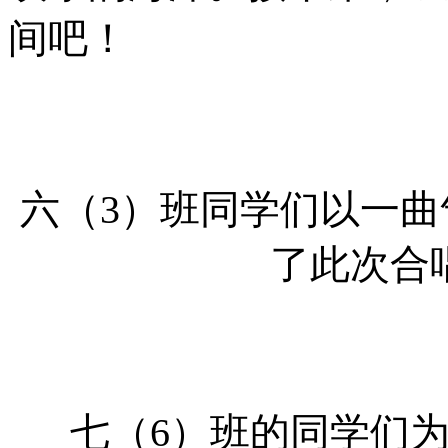
间吧！
六（3）班同学们以一
了此次合
七（6）班的同学们