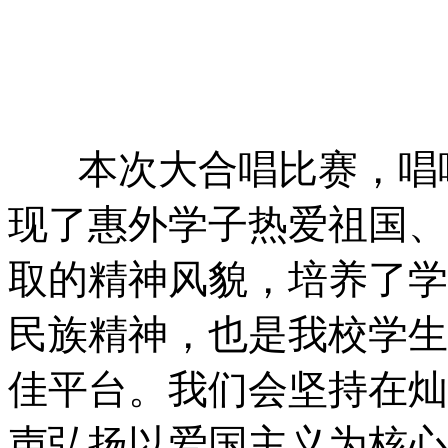
本次大合唱比赛，唱响
现了惠外学子热爱祖国、
取的精神风貌，培养了学
民族精神，也是我校学生
佳平台。我们会坚持在灿
声弘扬以爱国主义为核心