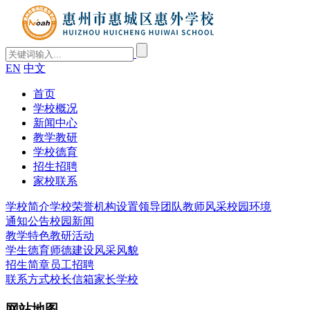
EN
中文
首页
学校概况
新闻中心
教学教研
学校德育
招生招聘
家校联系
学校简介
学校荣誉
机构设置
领导团队
教师风采
校园环境
通知公告
校园新闻
教学特色
教研活动
学生德育
师德建设
风采风貌
招生简章
员工招聘
联系方式
校长信箱
家长学校
网站地图