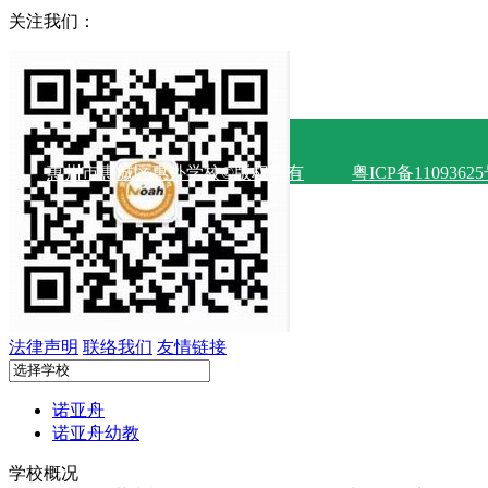
关注我们：
惠州市惠城区惠外学校©版权所有
粤ICP备1109362
法律声明
联络我们
友情链接
诺亚舟
诺亚舟幼教
学校概况